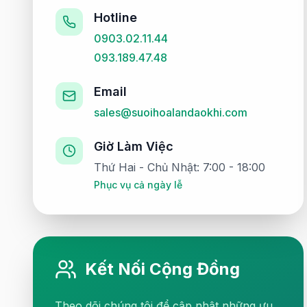
Hotline
0903.02.11.44
093.189.47.48
Email
sales@suoihoalandaokhi.com
Giờ Làm Việc
Thứ Hai - Chủ Nhật: 7:00 - 18:00
Phục vụ cả ngày lễ
Kết Nối Cộng Đồng
Theo dõi chúng tôi để cập nhật những ưu