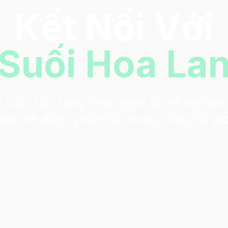
Kết Nối Với
Suối Hoa La
 luôn sẵn sàng lắng nghe và hỗ trợ bạn
mắc sẽ được phản hồi trong vòng 24 giờ